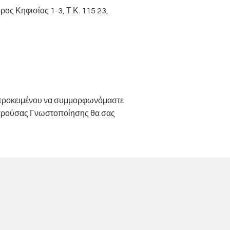
ς Κηφισίας 1-3, Τ.Κ. 115 23,
, προκειμένου να συμμορφωνόμαστε
 παρούσας Γνωστοποίησης θα σας