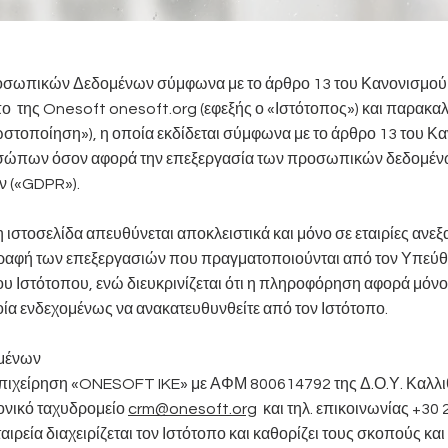
οσωπικών Δεδομένων σύμφωνα με το άρθρο 13 του Κανονισμού 
ο της Onesoft onesoft.org (εφεξής ο «Ιστότοπος») και παρακα
τοποίηση»), η οποία εκδίδεται σύμφωνα με το άρθρο 13 του Κα
σώπων όσον αφορά την επεξεργασία των προσωπικών δεδομένων
ν («GDPR»).
ιστοσελίδα απευθύνεται αποκλειστικά και μόνο σε εταιρίες ανεξ
γραφή των επεξεργασιών που πραγματοποιούνται από τον Υπεύ
υ Ιστότοπου, ενώ διευκρινίζεται ότι η πληροφόρηση αφορά μόνο 
ία ενδεχομένως να ανακατευθυνθείτε από τον Ιστότοπο.
ομένων
επιχείρηση «ONESOFT IKE» με ΑΦΜ 800614792 της Δ.Ο.Υ. Καλλι
ονικό ταχυδρομείο
crm@onesoft.org
και τηλ. επικοινωνίας +30 
Εταιρεία διαχειρίζεται τον Ιστότοπο και καθορίζει τους σκοπούς κ