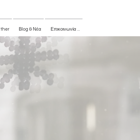
ether
Βlog & Νέα
Επικοινωνία ...