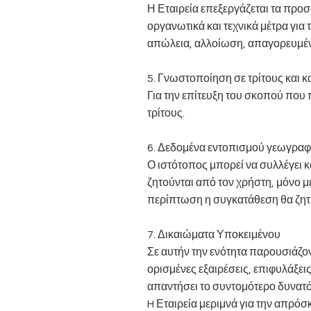
Η Εταιρεία επεξεργάζεται τα προ
οργανωτικά και τεχνικά μέτρα για
απώλεια, αλλοίωση, απαγορευμέν
5. Γνωστοποίηση σε τρίτους και 
Για την επίτευξη του σκοπού πο
τρίτους.
6. Δεδομένα εντοπισμού γεωγραφ
Ο ιστότοπος μπορεί να συλλέγει 
ζητούνται από τον χρήστη, μόνο μ
περίπτωση η συγκατάθεση θα ζη
7. Δικαιώματα Υποκειμένου
Σε αυτήν την ενότητα παρουσιάζον
ορισμένες εξαιρέσεις, επιφυλάξει
απαντήσει το συντομότερο δυνατό 
H Εταιρεία μεριμνά για την απρ