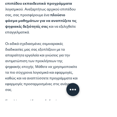
επιπέδου εκπαιδευτικά προγράμματα
λογισμικού. Ανεξαρτήτως αρχικού επιπέδου
σας, σας
προσφέρουμε ένα
πλούσιο
φάσμα μαθημάτων για να αναπτύξετε τις
ψηφιακές δεξιότητές σας
και
να εξελιχθείτε
επαγγελματικά.
Οι ειδικά σχεδιασμένες σεμιναριακές
διαδικασίες μας σας εξοπλίζουν με τα
απαραίτητα εργαλεία
και γνώσεις για την
αντιμετώπιση των προκλήσεων της
ψηφιακής εποχής. Μάθετε να
χρησιμοποιείτε
τα πιο σύγχρονα λογισμικά και εφαρμογές,
καθώς και να αναπτύσσετε
προγράμματα και
εφαρμογές προσαρμοσμένες στις ανάγκες
σας.
Επιπλέον, η ομάδα μας εξειδικεύεται στον
τομέα του ψηφιακού μάρκετινγκ,
προσφέροντας
ολοκληρωμένες λύσεις που