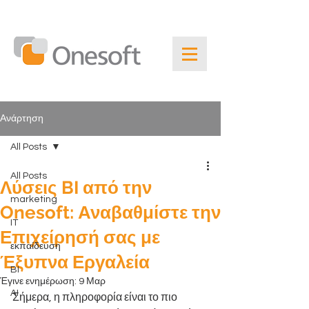
Ανάρτηση
All Posts
All Posts
Λύσεις BI από την
marketing
Onesoft: Αναβαθμίστε την
IT
Επιχείρησή σας με
εκπαίδευση
Έξυπνα Εργαλεία
BI
Έγινε ενημέρωση:
9 Μαρ
AI
Σήμερα, η πληροφορία είναι το πιο 